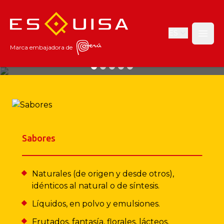
Esquisa
ES
Open
Marca embajadora de
Naturalmente sensoriales
970 transformamos los sabores, aromas y colores del Perú
y el
Desde 19
mundo en productos que son de la preferencia de todos.
mundo en
Sabores
Naturales (de origen y desde otros),
idénticos al natural o de síntesis.
Líquidos, en polvo y emulsiones.
Frutados, fantasía, florales, lácteos,