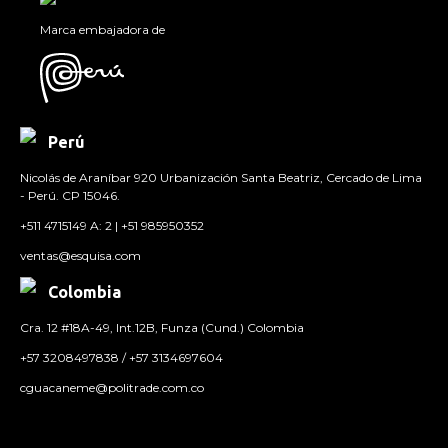
Marca embajadora de
Perú
Nicolás de Araníbar 920 Urbanización Santa Beatriz, Cercado de Lima
- Perú. CP 15046.
+511 4715149 A: 2 | +51 985950352
ventas@esquisa.com
Colombia
Cra. 12 #18A-49, Int.12B, Funza (Cund.) Colombia
+57 3208497838 / +57 3134697604
cguacaneme@politrade.com.co