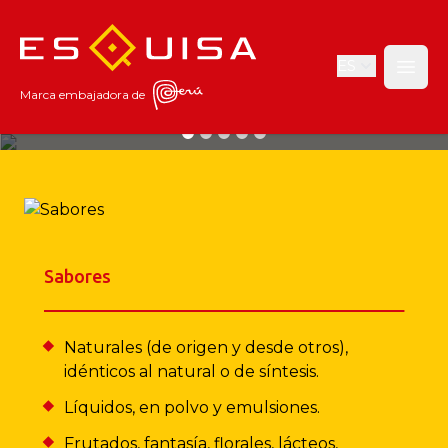
Esquisa
ES
Open
Marca embajadora de
Naturalmente sensoriales
Desde 1970 transformamos los sabores, aromas y colores del Perú
y el
mundo en productos que son de la preferencia de todos.
Sabores
Naturales (de origen y desde otros),
idénticos al natural o de síntesis.
Líquidos, en polvo y emulsiones.
Frutados, fantasía, florales, lácteos,