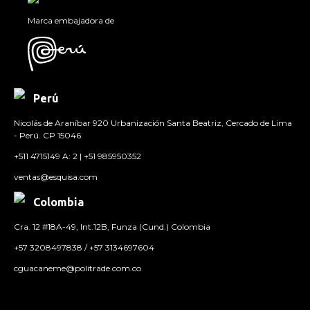
Marca embajadora de
Perú
Nicolás de Araníbar 920 Urbanización Santa Beatriz, Cercado de Lima
- Perú. CP 15046.
+511 4715149 A: 2 | +51 985950352
ventas@esquisa.com
Colombia
Cra. 12 #18A-49, Int.12B, Funza (Cund.) Colombia
+57 3208497838 / +57 3134697604
cguacaneme@politrade.com.co