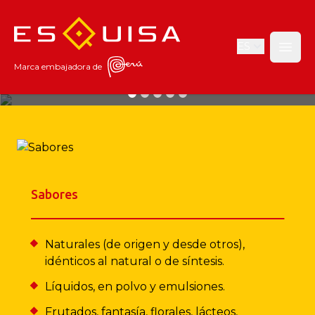
Esquisa
ES
Open
Marca embajadora de
Naturalmente sensoriales
Desde 1970 transformamos los sabores, aromas y colores del Perú
y el
mundo en productos que son de la preferencia de todos.
Sabores
Naturales (de origen y desde otros),
idénticos al natural o de síntesis.
Líquidos, en polvo y emulsiones.
Frutados, fantasía, florales, lácteos,