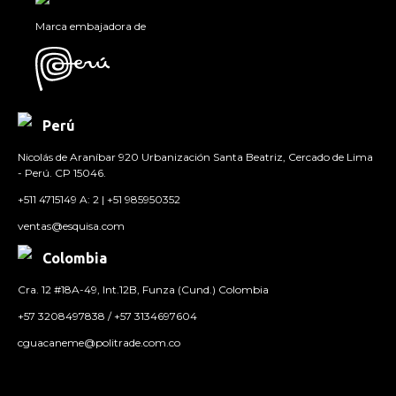
Marca embajadora de
Perú
Nicolás de Araníbar 920 Urbanización Santa Beatriz, Cercado de Lima
- Perú. CP 15046.
+511 4715149 A: 2 | +51 985950352
ventas@esquisa.com
Colombia
Cra. 12 #18A-49, Int.12B, Funza (Cund.) Colombia
+57 3208497838 / +57 3134697604
cguacaneme@politrade.com.co