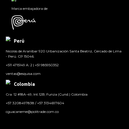
Marca embajadora de
Perú
Nicolás de Araníbar 920 Urbanización Santa Beatriz, Cercado de Lima
- Perú. CP 15046.
+511 4715149 A: 2 | +51 985950352
ventas@esquisa.com
Colombia
Cra. 12 #18A-49, Int.12B, Funza (Cund.) Colombia
+57 3208497838 / +57 3134697604
cguacaneme@politrade.com.co