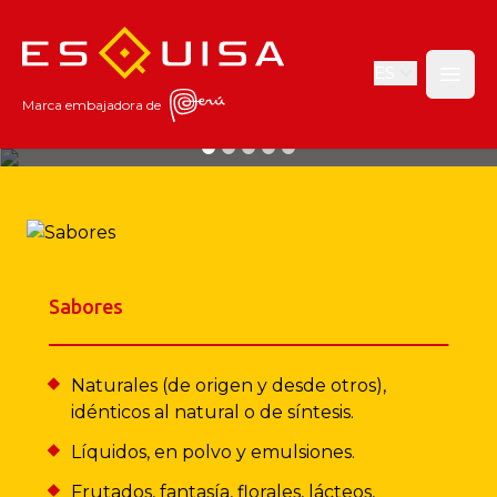
Esquisa
ES
Open
Marca embajadora de
Naturalmente sensoriales
Desde 1970 transformamos los sabores, aromas y colores del Perú
y el
mundo en productos que son de la preferencia de todos.
Sabores
Naturales (de origen y desde otros),
idénticos al natural o de síntesis.
Líquidos, en polvo y emulsiones.
Frutados, fantasía, florales, lácteos,